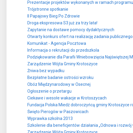
Prezentacje projektów wykonanych w ramach programu 
Trójstronne spotkanie
II Papajowy Bieg Po Zdrowie
Droga ekspresowa S3 już za trzy lata!
Zapytanie na dostawe pomocy dydaktycznych
Otwarty konkurs ofert na realizację zadania publicznego
Komunikat - Agencja Pocztowa
Informacja o rekrutacji do przedszkola
Podziękowanie dla Parafii Wniebowzięcia Najświętszej M
Zarządzenie Wójta Gminy Krotoszyce
Żniwa bez wypadku
Bezpłatne badanie ostrości wzroku
Obóz Międzynarodowy w Osecnej
Ogłoszenie o przetargu
Ciekawe i wesołe wakacje w Krotoszycach
Fundacja Polska Miedź dobroczyńcą gminy Krotoszyce ró
Święto Pierogów w Paszowicach
Wyprawka szkolna 2013
Szkolenie dla beneficjentów działania „Odnowa i rozwój 
Zarządzenie Wójta Gminy Krotoszyce