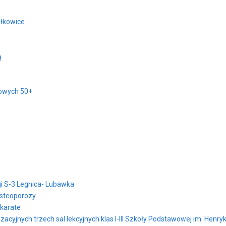
iłkowice.
ą
a
kowych 50+
i S-3 Legnica- Lubawka
osteoporozy.
 karate
yjnych trzech sal lekcyjnych klas I-III Szkoły Podstawowej im. Henry