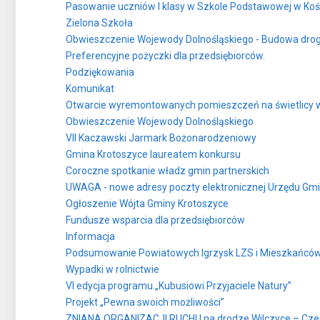
Pasowanie uczniów I klasy w Szkole Podstawowej w Koś
Zielona Szkoła
Obwieszczenie Wojewody Dolnośląskiego - Budowa drog
Preferencyjne pożyczki dla przedsiębiorców.
Podziękowania
Komunikat
Otwarcie wyremontowanych pomieszczeń na świetlicy wi
Obwieszczenie Wojewody Dolnośląskiego
VII Kaczawski Jarmark Bożonarodzeniowy
Gmina Krotoszyce laureatem konkursu
Coroczne spotkanie władz gmin partnerskich
UWAGA - nowe adresy poczty elektronicznej Urzędu Gm
Ogłoszenie Wójta Gminy Krotoszyce
Fundusze wsparcia dla przedsiębiorców
Informacja
Podsumowanie Powiatowych Igrzysk LZS i Mieszkańców Ws
Wypadki w rolnictwie
VI edycja programu „Kubusiowi Przyjaciele Natury”
Projekt „Pewna swoich możliwości”
ZNIANA ORGANIZACJI RUCHU na drodze Wilczyce – Cze