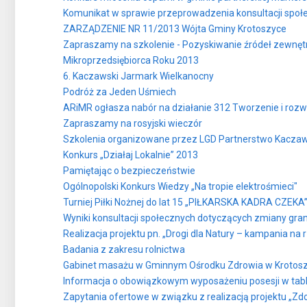
Komunikat w sprawie przeprowadzenia konsultacji społ
ZARZĄDZENIE NR 11/2013 Wójta Gminy Krotoszyce
Zapraszamy na szkolenie - Pozyskiwanie źródeł zewnęt
Mikroprzedsiębiorca Roku 2013
6. Kaczawski Jarmark Wielkanocny
Podróż za Jeden Uśmiech
ARiMR ogłasza nabór na działanie 312 Tworzenie i rozw
Zapraszamy na rosyjski wieczór
Szkolenia organizowane przez LGD Partnerstwo Kacza
Konkurs „Działaj Lokalnie” 2013
Pamiętając o bezpieczeństwie
Ogólnopolski Konkurs Wiedzy „Na tropie elektrośmieci"
Turniej Piłki Nożnej do lat 15 „PIŁKARSKA KADRA CZEKA
Wyniki konsultacji społecznych dotyczących zmiany gra
Realizacja projektu pn. „Drogi dla Natury – kampania na
Badania z zakresu rolnictwa
Gabinet masażu w Gminnym Ośrodku Zdrowia w Krotos
Informacja o obowiązkowym wyposażeniu posesji w tabl
Zapytania ofertowe w związku z realizacją projektu „Zd