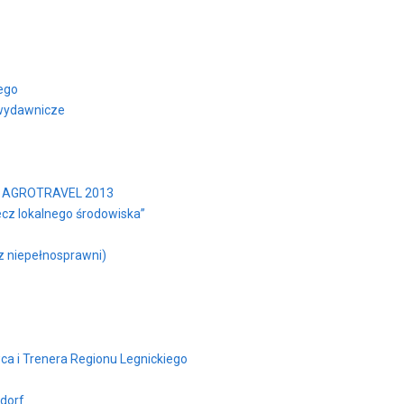
ego
 wydawnicze
yki AGROTRAVEL 2013
ecz lokalnego środowiska”
az niepełnosprawni)
ca i Trenera Regionu Legnickiego
sdorf