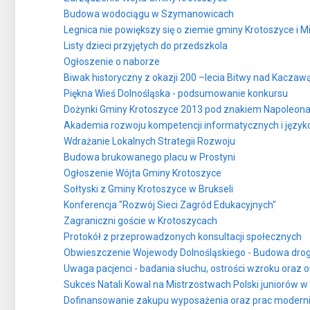
Budowa wodociągu w Szymanowicach
Legnica nie powiększy się o ziemie gminy Krotoszyce i M
Listy dzieci przyjętych do przedszkola
Ogłoszenie o naborze
Biwak historyczny z okazji 200 –lecia Bitwy nad Kaczaw
Piękna Wieś Dolnośląska - podsumowanie konkursu
Dożynki Gminy Krotoszyce 2013 pod znakiem Napoleon
Akademia rozwoju kompetencji informatycznych i języ
Wdrażanie Lokalnych Strategii Rozwoju
Budowa brukowanego placu w Prostyni
Ogłoszenie Wójta Gminy Krotoszyce
Sołtyski z Gminy Krotoszyce w Brukseli
Konferencja "Rozwój Sieci Zagród Edukacyjnych"
Zagraniczni goście w Krotoszycach
Protokół z przeprowadzonych konsultacji społecznych
Obwieszczenie Wojewody Dolnośląskiego - Budowa drog
Uwaga pacjenci - badania słuchu, ostrości wzroku oraz 
Sukces Natali Kowal na Mistrzostwach Polski juniorów w
Dofinansowanie zakupu wyposażenia oraz prac modernizac