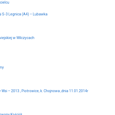
cielcu
i S-3 Legnica (A4) – Lubawka
ejskiej w Wilczycach
iny
i – 2013 , Piotrowice, k. Chojnowa ,dnia 11.01.2014r
rwony Kościół