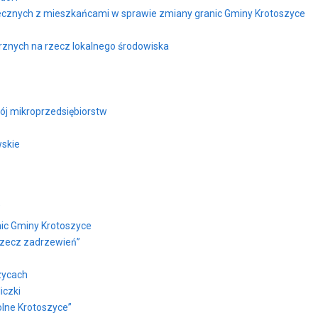
ecznych z mieszkańcami w sprawie zmiany granic Gminy Krotoszyce
rznych na rzecz lokalnego środowiska
ój mikroprzedsiębiorstw
wskie
”
nic Gminy Krotoszyce
 rzecz zadrzewień”
zycach
iczki
olne Krotoszyce”