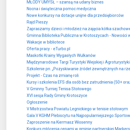
MŁODY UMYSŁ – szansą na udany biznes
Nocna i świąteczna pomoc medyczna
Nowe konkursy na dotacje unijne dla przedsiębiorców
Rajd Pieszy
Zapraszamy dzieci i młodzież na zajęcia kółka szachow
Gminna Biblioteka Publiczna w Krotoszycach - Nowości
Wakacje w bibliotece
Oferta pracy - eTurbo.pl
Maskotki Krainy Wygasłych Wulkanów
Międzynarodowe Targi Turystyki Wiejskiej i Agroturyst
Szkolenie pn. „Pozyskiwanie źródeł zewnętrznych na rz
Projekt - Czas na zmianę roli
Kursy i szkolenia EFS dla osób bez zatrudnienia (50+ or
V Gminny Turniej Tenisa Stołowego
XVI sesja Rady Gminy Krotoszyce
Ogłoszenie
V Mistrzostwa Powiatu Legnickiego w tenisie stołowym
Gala V KGHM Plebiscytu na Najpopularniejszego Sportow
Zaproszenie na Kiermasz Wiosenny
Konkurs młócenia cepami w gminie partnerskiej Marker