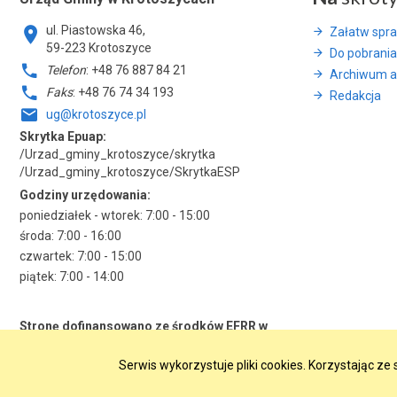
ul. Piastowska 46,
Załatw spr
59-223 Krotoszyce
Do pobrania
Telefon
: +48 76 887 84 21
Archiwum a
Faks
: +48 76 74 34 193
Redakcja
ug@krotoszyce.pl
Skrytka Epuap:
/Urzad_gminy_krotoszyce/skrytka
/Urzad_gminy_krotoszyce/SkrytkaESP
Godziny urzędowania:
poniedziałek - wtorek: 7:00 - 15:00
środa: 7:00 - 16:00
czwartek: 7:00 - 15:00
piątek: 7:00 - 14:00
Stronę dofinansowano ze środków EFRR w
ramach RPO WD 2014-2020
Serwis wykorzystuje pliki cookies. Korzystając z