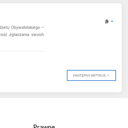
dżetu Obywatelskiego –
wość zgłaszania swoich
NASTĘPNY ARTYKUŁ
Prawne