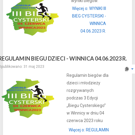
wyniki biegów.
Więcej o: WYNIKI III
BIEG CYSTERSKI -
WINNICA
04.06.2023 R.
REGULAMIN BIEGU DZIECI - WINNICA 04.06.2023 R.
Opublikowano: 31 maj 2023
Regulamin biegów dla
dzieci i młodzieży
rozgrywanych
podczas 3 Edycji
„Biegu Cysterskiego”
w Winnicy w dniu 04
czerwca 2023 roku
Więcej o: REGULAMIN