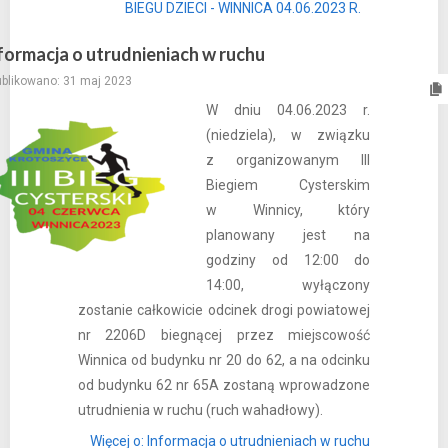
BIEGU DZIECI - WINNICA 04.06.2023 R.
formacja o utrudnieniach w ruchu
blikowano: 31 maj 2023
W dniu 04.06.2023 r.
(niedziela), w związku
z organizowanym III
Biegiem Cysterskim
w Winnicy, który
planowany jest na
godziny od 12:00 do
14:00, wyłączony
zostanie całkowicie odcinek drogi powiatowej
nr 2206D biegnącej przez miejscowość
Winnica od budynku nr 20 do 62, a na odcinku
od budynku 62 nr 65A zostaną wprowadzone
utrudnienia w ruchu (ruch wahadłowy).
Więcej o: Informacja o utrudnieniach w ruchu