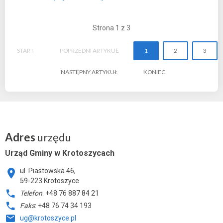
Strona 1 z 3
START
POPRZEDNI ARTYKUŁ
1
2
3
NASTĘPNY ARTYKUŁ
KONIEC
Adres
urzędu
Urząd Gminy w Krotoszycach
ul. Piastowska 46,
59-223 Krotoszyce
Telefon
: +48 76 887 84 21
Faks
: +48 76 74 34 193
ug@krotoszyce.pl