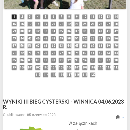
1
2
3
4
5
6
7
8
9
10
11
12
13
14
15
16
17
18
19
20
21
22
23
24
25
26
27
28
29
30
31
32
33
34
35
36
37
38
39
40
41
42
43
44
45
46
47
48
49
50
51
52
53
54
55
56
57
58
59
60
61
62
63
64
65
66
67
68
69
70
71
72
73
74
75
76
77
78
79
80
81
82
83
84
85
86
87
88
89
90
91
92
93
94
95
96
97
98
99
100
101
102
103
104
105
106
107
108
109
110
111
112
113
114
115
116
117
118
119
120
WYNIKI III BIEG CYSTERSKI - WINNICA 04.06.2023
R.
Opublikowano: 05 czerwiec 2023
W załącznikach