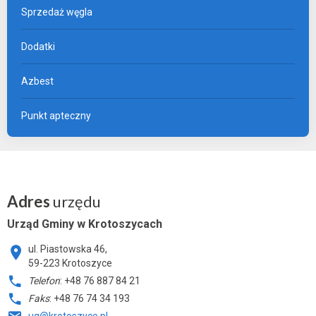
Sprzedaż węgla
Dodatki
Azbest
Punkt apteczny
Adres
urzędu
Urząd Gminy w Krotoszycach
ul. Piastowska 46,
59-223 Krotoszyce
Telefon
: +48 76 887 84 21
Faks
: +48 76 74 34 193