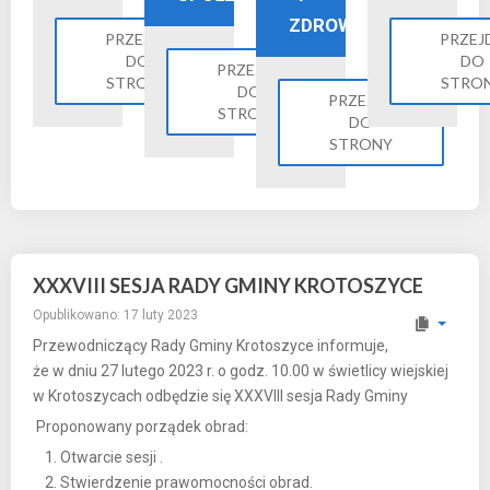
ZDROWIE
PRZEJDŹ
PRZEJ
DO
DO
PRZEJDŹ
STRONY
STRO
DO
PRZEJDŹ
STRONY
DO
STRONY
XXXVIII SESJA RADY GMINY KROTOSZYCE
Opublikowano: 17 luty 2023
Przewodniczący Rady Gminy Krotoszyce informuje,
że w dniu 27 lutego 2023 r. o godz. 10.00 w świetlicy wiejskiej
w Krotoszycach odbędzie się XXXVIII sesja Rady Gminy
Proponowany porządek obrad:
Otwarcie sesji .
Stwierdzenie prawomocności obrad.