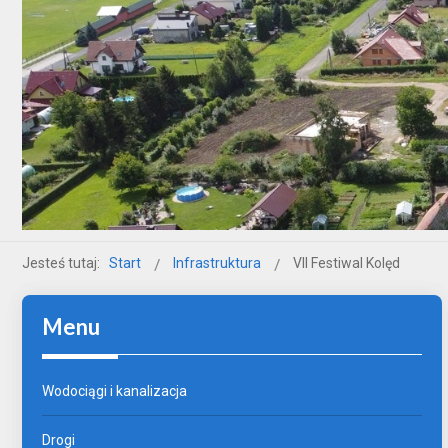
Jesteś tutaj:
Start
Infrastruktura
VII Festiwal Kolęd
Menu
Wodociągi i kanalizacja
Drogi