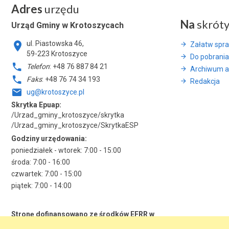
Adres
urzędu
Na
skrót
Urząd Gminy w Krotoszycach
ul. Piastowska 46,
Załatw spr
59-223 Krotoszyce
Do pobrania
Telefon
: +48 76 887 84 21
Archiwum a
Faks
: +48 76 74 34 193
Redakcja
ug@krotoszyce.pl
Skrytka Epuap:
/Urzad_gminy_krotoszyce/skrytka
/Urzad_gminy_krotoszyce/SkrytkaESP
Godziny urzędowania:
poniedziałek - wtorek: 7:00 - 15:00
środa: 7:00 - 16:00
czwartek: 7:00 - 15:00
piątek: 7:00 - 14:00
Stronę dofinansowano ze środków EFRR w
ramach RPO WD 2014-2020