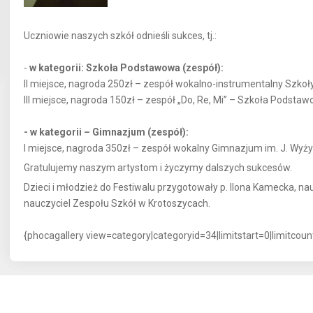
Uczniowie naszych szkół odnieśli sukces, tj.:
-
w kategorii: Szkoła Podstawowa (zespół):
II miejsce, nagroda 250zł – zespół wokalno-instrumentalny Szko
III miejsce, nagroda 150zł – zespół „Do, Re, Mi” – Szkoła Podstaw
- w kategorii – Gimnazjum (zespół):
I miejsce, nagroda 350zł – zespół wokalny Gimnazjum im. J. Wyż
Gratulujemy naszym artystom i życzymy dalszych sukcesów.
Dzieci i młodzież do Festiwalu przygotowały p. Ilona Kamecka, na
nauczyciel Zespołu Szkół w Krotoszycach.
{phocagallery view=category|categoryid=34|limitstart=0|limitcou