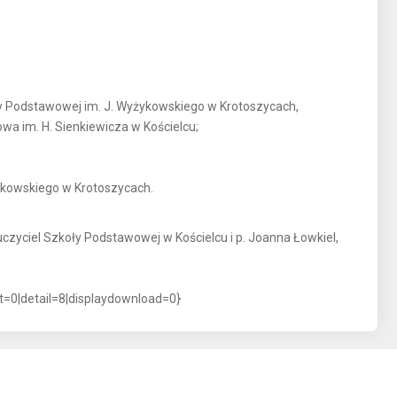
ły Podstawowej im. J. Wyżykowskiego w Krotoszycach,
owa im. H. Sienkiewicza w Kościelcu;
ykowskiego w Krotoszycach.
uczyciel Szkoły Podstawowej w Kościelcu i p. Joanna Łowkiel,
nt=0|detail=8|displaydownload=0}