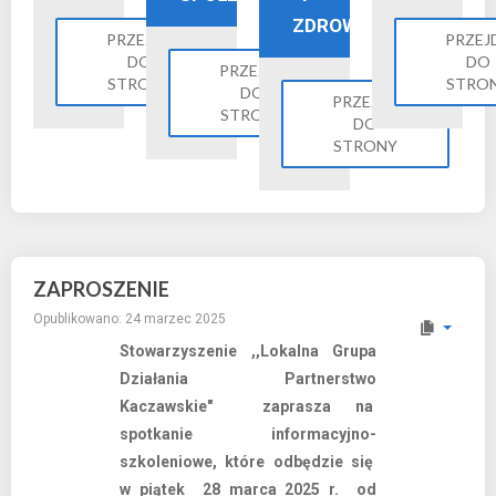
ZDROWIE
PRZEJDŹ
PRZEJ
DO
DO
PRZEJDŹ
STRONY
STRO
DO
PRZEJDŹ
STRONY
DO
STRONY
ZAPROSZENIE
Opublikowano: 24 marzec 2025
Stowarzyszenie ,,Lokalna Grupa
Działania Partnerstwo
Kaczawskie" zaprasza na
spotkanie informacyjno-
szkoleniowe, które odbędzie się
w piątek 28 marca 2025 r. od