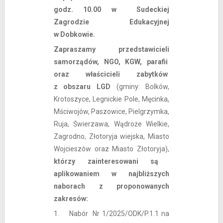
godz. 10.00 w Sudeckiej
Zagrodzie Edukacyjnej
w Dobkowie.
Zapraszamy przedstawicieli
samorządów, NGO, KGW, parafii
oraz właścicieli zabytków
z obszaru LGD
(gminy: Bolków,
Krotoszyce, Legnickie Pole, Męcinka,
Mściwojów, Paszowice, Pielgrzymka,
Ruja, Świerzawa, Wądroże Wielkie,
Zagrodno, Złotoryja wiejska, Miasto
Wojcieszów oraz Miasto Złotoryja),
którzy zainteresowani są
aplikowaniem w najbliższych
naborach z proponowanych
zakresów:
1. Nabór Nr 1/2025/ODK/P.1.1 na