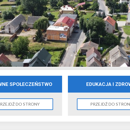
WNE SPOŁECZEŃSTWO
EDUKACJA I ZDRO
RZEJDŹ DO STRONY
PRZEJDŹ DO STRO