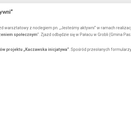
tywni”
zd warsztatowy z noclegiem pn. „Jesteśmy aktywni” w ramach realizacji
czeniem społecznym
”. Zjazd odbędzie się w Pałacu w Grobli (Gmina Pas
ów projektu „Kaczawska inicjatywa”
. Spośród przesłanych formularz