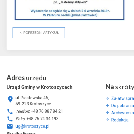
POPRZEDNI ARTYKUŁ
Adres
urzędu
Na
skrót
Urząd Gminy w Krotoszycach
ul. Piastowska 46,
Załatw spr
59-223 Krotoszyce
Do pobrania
Telefon
: +48 76 887 84 21
Archiwum a
Faks
: +48 76 74 34 193
Redakcja
ug@krotoszyce.pl
Skrytka Epuap: