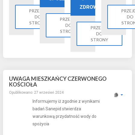
ZDROWIE
PRZEJDŹ
PRZEJ
DO
DO
PRZEJDŹ
STRONY
STRO
DO
PRZEJDŹ
STRONY
DO
STRONY
UWAGA MIESZKAŃCY CZERWONEGO
KOŚCIOŁA
Opublikowano: 27 wrzesień 2024
Informujemy iż zgodnie z wynikami
badań Sanepid stwierdza
warunkową przydatność wody do
spożycia