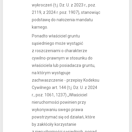
wykroczeń (t.j. Dz. U. z 2023 r., poz.
2119, z 2024 r. poz. 1907), stanowiąc
podstawę do nałożenia mandatu
karnego.
Ponadto właściciel gruntu
sąsiedniego może wystąpić
z roszczeniami o charakterze
cywilno-prawnym w stosunku do
właściciela lub posiadacza gruntu,
na którym występuje
zachwaszczenie - przepisy Kodeksu
Cywilnego art. 144 (t.j. Dz. U. z 2024
r., poz. 1061, 1237) „Właściciel
nieruchomości powinien przy
wykonywaniu swego prawa
powstrzymać się od działań, które
by zakłóciły korzystanie
z nieruchomości sąsiednich, ponad