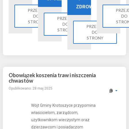
ZDROWIE
PRZEJDŹ
PRZEJ
DO
DO
PRZEJDŹ
STRONY
STRO
DO
PRZEJDŹ
STRONY
DO
STRONY
Obowiązek koszenia traw i niszczenia
chwastów
Opublikowano: 28 maj 2025
Wójt Gminy Krotoszyce przypomina
właścicielom, zarządcom,
użytkownikom wieczystym oraz
dzierżawcom i posiadaczom