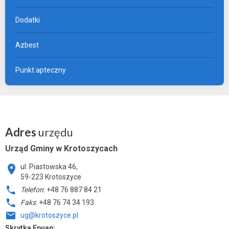
Dodatki
Azbest
Punkt apteczny
Adres
urzędu
Urząd Gminy w Krotoszycach
ul. Piastowska 46,
59-223 Krotoszyce
Telefon
: +48 76 887 84 21
Faks
: +48 76 74 34 193
ug@krotoszyce.pl
Skrytka Epuap: