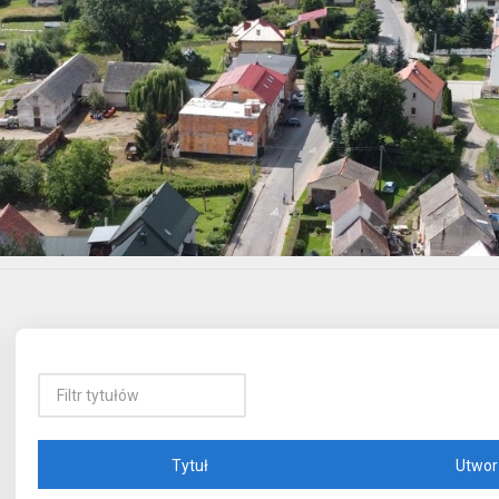
Tytuł
Utwor