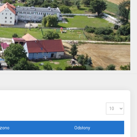
zono
Odsłony