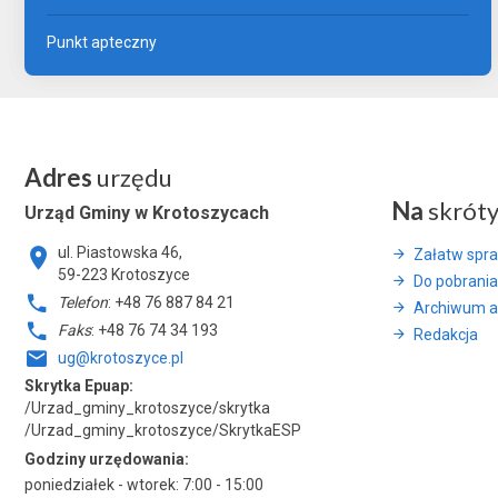
Punkt apteczny
Adres
urzędu
Na
skrót
Urząd Gminy w Krotoszycach
ul. Piastowska 46,
Załatw spr
59-223 Krotoszyce
Do pobrania
Telefon
: +48 76 887 84 21
Archiwum a
Faks
: +48 76 74 34 193
Redakcja
ug@krotoszyce.pl
Skrytka Epuap:
/Urzad_gminy_krotoszyce/skrytka
/Urzad_gminy_krotoszyce/SkrytkaESP
Godziny urzędowania:
poniedziałek - wtorek: 7:00 - 15:00