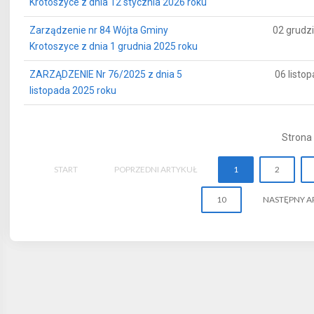
Krotoszyce z dnia 12 stycznia 2026 roku
Zarządzenie nr 84 Wójta Gminy
02 grudz
Krotoszyce z dnia 1 grudnia 2025 roku
ZARZĄDZENIE Nr 76/2025 z dnia 5
06 listo
listopada 2025 roku
Strona 
START
POPRZEDNI ARTYKUŁ
1
2
10
NASTĘPNY A