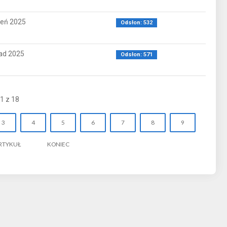
ień 2025
Odsłon: 532
pad 2025
Odsłon: 571
1 z 18
3
4
5
6
7
8
9
RTYKUŁ
KONIEC