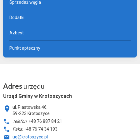
Sprzedaż węgla
Dodatki
Azbest
Punkt apteczny
Adres
urzędu
Urząd Gminy w Krotoszycach
ul. Piastowska 46,
59-223 Krotoszyce
Telefon
: +48 76 887 84 21
Faks
: +48 76 74 34 193
ug@krotoszyce.pl