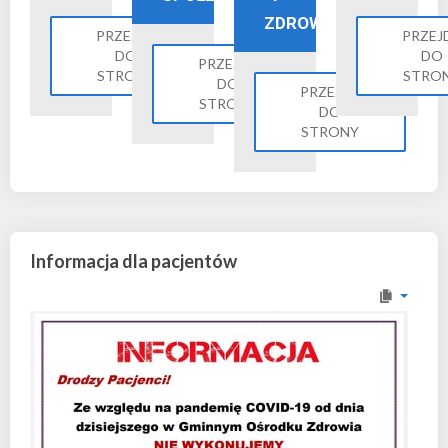
ZDROWIE
PRZEJDŹ
PRZEJ
DO
DO
PRZEJDŹ
STRONY
STRO
DO
PRZEJDŹ
STRONY
DO
STRONY
Informacja dla pacjentów