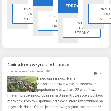
ZDROWIE
PRZEJDŹ
PRZEJ
DO
DO
PRZEJDŹ
STRONY
STRO
DO
PRZEJDŹ
STRONY
DO
STRONY
Gmina Krotoszyce z lotu ptaka…
Opublikowano: 27 wrzesień 2016
Dzięki uprzejmości Pana
Antoniego Poliwki w piękne słoneczne
popołudnie w czwartek, 22 września,
miałam przyjemność obejrzenia Gminy Krotoszyce z pokładu
motolotni. Było to wspaniałe przeżycie, które uwieczniłam na
zdjęciach. Nasza Gmina jest naprawdę piękna, różnorodność