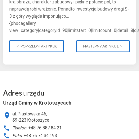
krajobrazu, charakter zabudowy i piękne połacie pól, to
naprawdę robi wrażenie. Ponadto inwestycja budowy drogi S-
3 z góry wygląda imponująco…
{phocagallery
view=category|categoryid=90|limitstart=0|limitcount=0|detail=8|d
POPRZEDNI ARTYKUŁ
NASTĘPNY ARTYKUŁ
Adres
urzędu
Urząd Gminy w Krotoszycach
ul. Piastowska 46,
59-223 Krotoszyce
Telefon
: +48 76 887 84 21
Faks
: +48 76 74 34 193