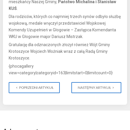
mieszkańcy Naszej Gminy,
Państwo Michalina i Stanisław
KUŚ
.
Dla rodziców, których co najmniej trzech synów odbyło służbę
wojskową, medale wręczył przedstawiciel Wojskowej
Komendy Uzupełnień w Głogowie – Zastępca Komendanta
WKU w Głogowie major Dariusz Mistrzak.
Gratulację dla odznaczonych złożył również Wójt Gminy
Krotoszyce Wojciech Woźniak wraz z całą Radą Gminy
Krotoszyce.
{phocagallery
view=category|categoryid=163|limitstart=0|limitcount=0}
POPRZEDNI ARTYKUŁ
NASTĘPNY ARTYKUŁ