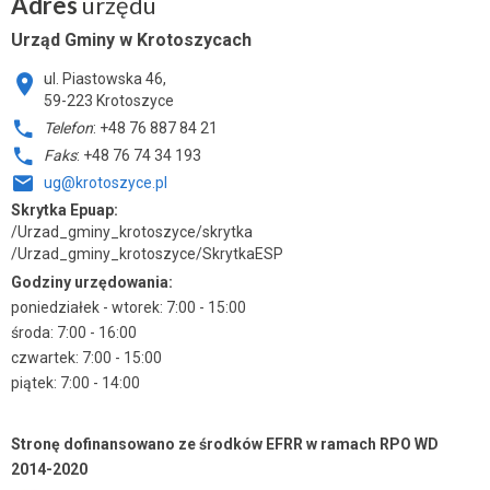
Adres
urzędu
Urząd Gminy w Krotoszycach
ul. Piastowska 46,
59-223 Krotoszyce
Telefon
: +48 76 887 84 21
Faks
: +48 76 74 34 193
ug@krotoszyce.pl
Skrytka Epuap:
/Urzad_gminy_krotoszyce/skrytka
/Urzad_gminy_krotoszyce/SkrytkaESP
Godziny urzędowania:
poniedziałek - wtorek: 7:00 - 15:00
środa: 7:00 - 16:00
czwartek: 7:00 - 15:00
piątek: 7:00 - 14:00
Stronę dofinansowano ze środków EFRR w ramach RPO WD
2014-2020