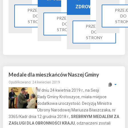
ZDROWIE
PRZEJDŹ
PRZEJ
DO
DO
PRZEJDŹ
STRONY
STRO
DO
PRZEJDŹ
STRONY
DO
STRONY
Medale dla mieszkańców Naszej Gminy
Opublikowano: 24 kwiecień 2019
W dniu 24 kwietnia 2019 r., na Sesji
Rady Gminy Krotoszyce, miała miejsce
dodatkowa uroczystość. Decyzją Ministra
Obrony Narodowej Mariusza Błaszczaka, nr
3365/Kadr dnia 12 grudnia 2018 r.,
SREBRNYM MEDALEM ZA
ZASŁUGI DLA OBRONNOŚCI KRAJU
, odznaczeni zostali