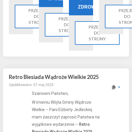
ZDROWIE
PRZEJDŹ
PRZEJ
DO
DO
PRZEJDŹ
STRONY
STRO
DO
PRZEJDŹ
STRONY
DO
STRONY
Retro Biesiada Wądroże Wielkie 2025
Opublikowano: 07 maj 2025
Szanowni Państwo,
W imieniu Wójta Gminy Wądroże
Wielkie – Pani Elżbiety Jedleckiej
mam zaszczyt zaprosić Państwa na
wyjątkowe wydarzenie –
Retro
Biesiadę Wądroże Wielkie 2025
,