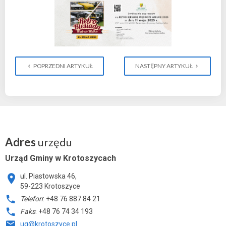
POPRZEDNI ARTYKUŁ
NASTĘPNY ARTYKUŁ
Adres
urzędu
Urząd Gminy w Krotoszycach
ul. Piastowska 46,
59-223 Krotoszyce
Telefon
: +48 76 887 84 21
Faks
: +48 76 74 34 193
ug@krotoszyce.pl