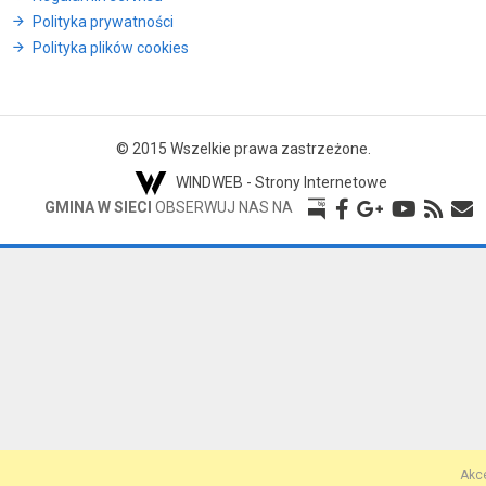
Polityka prywatności
Polityka plików cookies
© 2015 Wszelkie prawa zastrzeżone.
WINDWEB - Strony Internetowe
GMINA W SIECI
OBSERWUJ NAS NA
Akce