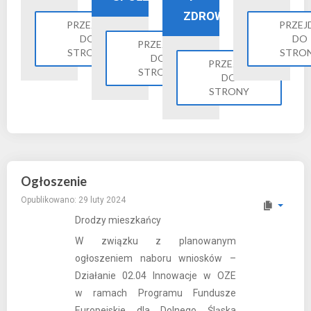
ZDROWIE
PRZEJDŹ
PRZEJ
DO
DO
PRZEJDŹ
STRONY
STRO
DO
PRZEJDŹ
STRONY
DO
STRONY
Ogłoszenie
Opublikowano: 29 luty 2024
Drodzy mieszkańcy
W związku z planowanym
ogłoszeniem naboru wniosków –
Działanie 02.04 Innowacje w OZE
w ramach Programu Fundusze
Europejskie dla Dolnego Śląska