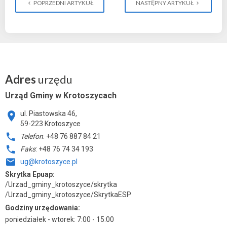
POPRZEDNI ARTYKUŁ
NASTĘPNY ARTYKUŁ
Adres
urzędu
Urząd Gminy w Krotoszycach
ul. Piastowska 46,
59-223 Krotoszyce
Telefon
: +48 76 887 84 21
Faks
: +48 76 74 34 193
ug@krotoszyce.pl
Skrytka Epuap:
/Urzad_gminy_krotoszyce/skrytka
/Urzad_gminy_krotoszyce/SkrytkaESP
Godziny urzędowania:
poniedziałek - wtorek: 7:00 - 15:00