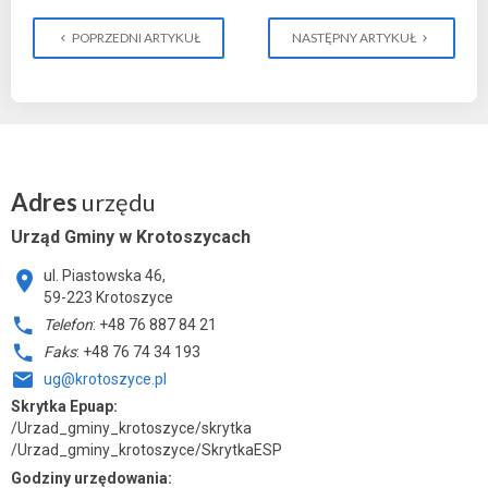
POPRZEDNI ARTYKUŁ
NASTĘPNY ARTYKUŁ
Adres
urzędu
Urząd Gminy w Krotoszycach
ul. Piastowska 46,
59-223 Krotoszyce
Telefon
: +48 76 887 84 21
Faks
: +48 76 74 34 193
ug@krotoszyce.pl
Skrytka Epuap:
/Urzad_gminy_krotoszyce/skrytka
/Urzad_gminy_krotoszyce/SkrytkaESP
Godziny urzędowania: