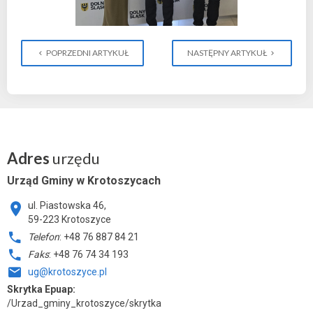
POPRZEDNI ARTYKUŁ
NASTĘPNY ARTYKUŁ
Adres
urzędu
Urząd Gminy w Krotoszycach
ul. Piastowska 46,
59-223 Krotoszyce
Telefon
: +48 76 887 84 21
Faks
: +48 76 74 34 193
ug@krotoszyce.pl
Skrytka Epuap:
/Urzad_gminy_krotoszyce/skrytka