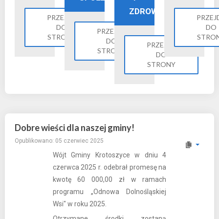
ZDROWIE
PRZEJDŹ
PRZEJ
DO
DO
PRZEJDŹ
STRONY
STRO
DO
PRZEJDŹ
STRONY
DO
STRONY
Dobre wieści dla naszej gminy!
Opublikowano: 05 czerwiec 2025
Wójt Gminy Krotoszyce w dniu 4
czerwca 2025 r. odebrał promesę na
kwotę 60 000,00 zł w ramach
programu „Odnowa Dolnośląskiej
Wsi" w roku 2025.
Otrzymane środki zostaną