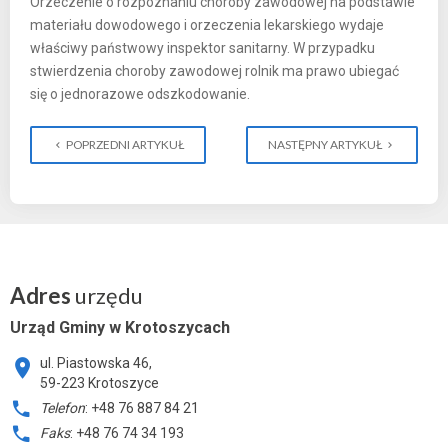
Orzeczenie o rozpoznaniu choroby zawodowej na podstawie
materiału dowodowego i orzeczenia lekarskiego wydaje
właściwy państwowy inspektor sanitarny. W przypadku
stwierdzenia choroby zawodowej rolnik ma prawo ubiegać
się o jednorazowe odszkodowanie.
POPRZEDNI ARTYKUŁ
NASTĘPNY ARTYKUŁ
Adres
urzędu
Urząd Gminy w Krotoszycach
ul. Piastowska 46,
59-223 Krotoszyce
Telefon
: +48 76 887 84 21
Faks
: +48 76 74 34 193