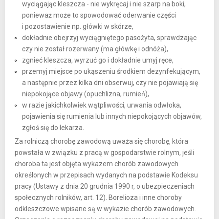
wyciągając kleszcza - nie wykręcaj i nie szarp na boki,
ponieważ może to spowodować oderwanie części
i pozostawienie np. główki w skórze,
dokładnie obejrzyj wyciągniętego pasożyta, sprawdzając
czy nie został rozerwany (ma główkę i odnóża),
zgnieć kleszcza, wyrzuć go i dokładnie umyj ręce,
przemyj miejsce po ukąszeniu środkiem dezynfekującym,
a następnie przez kilka dni obserwuj, czy nie pojawiają się
niepokojące objawy (opuchlizna, rumień),
w razie jakichkolwiek wątpliwości, urwania odwłoka,
pojawienia się rumienia lub innych niepokojących objawów,
zgłoś się do lekarza.
Za rolniczą chorobę zawodową uważa się chorobę, która
powstała w związku z pracą w gospodarstwie rolnym, jeśli
choroba ta jest objęta wykazem chorób zawodowych
określonych w przepisach wydanych na podstawie Kodeksu
pracy (Ustawy z dnia 20 grudnia 1990 r, o ubezpieczeniach
społecznych rolników, art. 12). Borelioza i inne choroby
odkleszczowe wpisane są w wykazie chorób zawodowych.