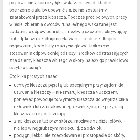
po powrocie z lasu czy łąki, wskazane jest dokładne
obejrzenie ciała, by upewnić się, że nie zostaliśmy
zaatakowani przez kleszcza. Podczas prac polowych, pracy
w lesie, zbierania owoców runa leśnego wskazane jest
zadbanie o odpowiedni strój, możliwie szczelnie okrywający
ciało, tj. koszula z długimi rękawami, spodnie z długimi
nogawkami, kryte buty i nakrycie głowy. Jeśli mimo
stosowania odpowiedniej odzieży i środków odstraszających
znajdziemy kleszcza wbitego w skórę, należy go prawidłowo
i szybko usunąć.
Oto kilka prostych zasad:
uchwyć kleszcza pęsetą lub specjalnym przyrządem do
usuwania kleszczy – nie smaruj kleszcza tłuszczem,
ponieważ powoduje to wymioty kleszcza do wnętrza ciała
człowieka lub zaatakowanego zwierzęcia; nie przypalaj
kleszcza i nie podrażniaj go,
złap kleszcza tuż przy skórze, możliwie najbliżej główki -
nie łap w najgrubszym miejscu, tj. za odwłok,
pociągnij lekko, ale zdecydowanie i prostopadle do skóry,