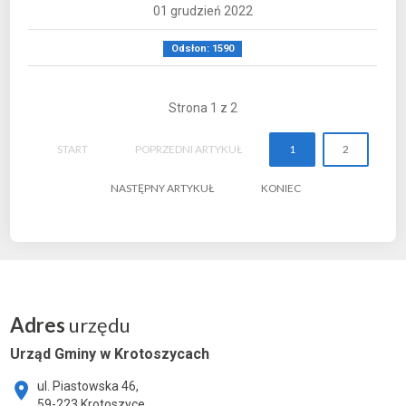
01 grudzień 2022
Odsłon: 1590
Strona 1 z 2
START
POPRZEDNI ARTYKUŁ
1
2
NASTĘPNY ARTYKUŁ
KONIEC
Adres
urzędu
Urząd Gminy w Krotoszycach
ul. Piastowska 46,
59-223 Krotoszyce