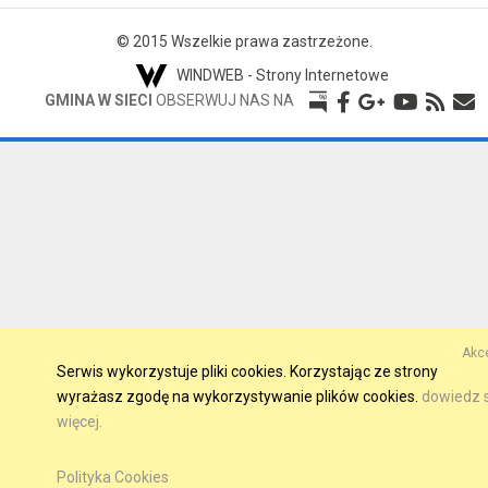
© 2015 Wszelkie prawa zastrzeżone.
WINDWEB - Strony Internetowe
GMINA W SIECI
OBSERWUJ NAS NA
Akce
Serwis wykorzystuje pliki cookies. Korzystając ze strony
wyrażasz zgodę na wykorzystywanie plików cookies.
dowiedz s
więcej.
Polityka Cookies