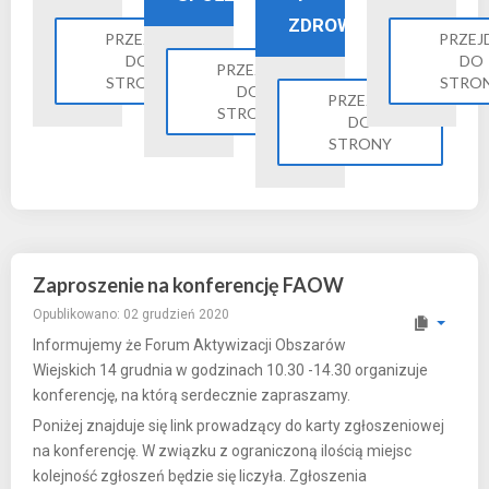
ZDROWIE
PRZEJDŹ
PRZEJ
DO
DO
PRZEJDŹ
STRONY
STRO
DO
PRZEJDŹ
STRONY
DO
STRONY
Zaproszenie na konferencję FAOW
Opublikowano: 02 grudzień 2020
Informujemy że Forum Aktywizacji Obszarów
Wiejskich 14 grudnia w godzinach 10.30 -14.30 organizuje
konferencję, na którą serdecznie zapraszamy.
Poniżej znajduje się link prowadzący do karty zgłoszeniowej
na konferencję. W związku z ograniczoną ilością miejsc
kolejność zgłoszeń będzie się liczyła. Zgłoszenia