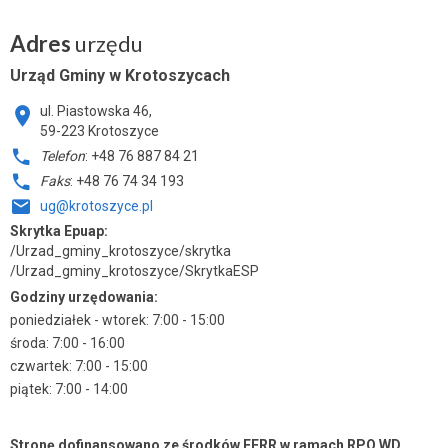
Adres
urzędu
Urząd Gminy w Krotoszycach
ul. Piastowska 46,
59-223 Krotoszyce
Telefon
: +48 76 887 84 21
Faks
: +48 76 74 34 193
ug@krotoszyce.pl
Skrytka Epuap:
/Urzad_gminy_krotoszyce/skrytka
/Urzad_gminy_krotoszyce/SkrytkaESP
Godziny urzędowania:
poniedziałek - wtorek: 7:00 - 15:00
środa: 7:00 - 16:00
czwartek: 7:00 - 15:00
piątek: 7:00 - 14:00
Stronę dofinansowano ze środków EFRR w ramach RPO WD