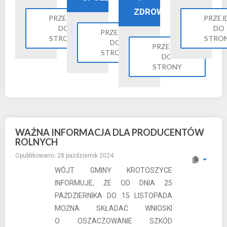
ZDROWIE
PRZEJDŹ
PRZEJ
DO
DO
PRZEJDŹ
STRONY
STRO
DO
PRZEJDŹ
STRONY
DO
STRONY
WAŻNA INFORMACJA DLA PRODUCENTÓW
ROLNYCH
Opublikowano: 28 październik 2024
WÓJT GMINY KROTOSZYCE
INFORMUJE, ŻE OD DNIA 25
PAŹDZIERNIKA DO 15 LISTOPADA
MOŻNA SKŁADAĆ WNIOSKI
O OSZACZOWANIE SZKÓD