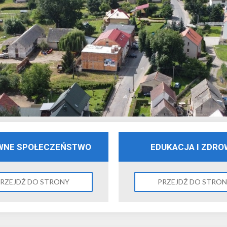
WNE SPOŁECZEŃSTWO
EDUKACJA I ZDRO
RZEJDŹ DO STRONY
PRZEJDŹ DO STRO