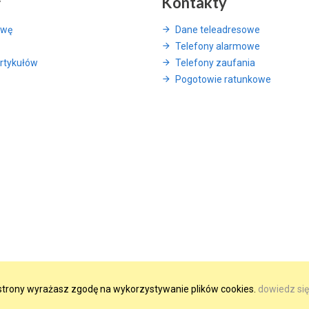
y
Kontakty
awę
Dane teleadresowe
Telefony alarmowe
rtykułów
Telefony zaufania
Pogotowie ratunkowe
e strony wyrażasz zgodę na wykorzystywanie plików cookies.
dowiedz się