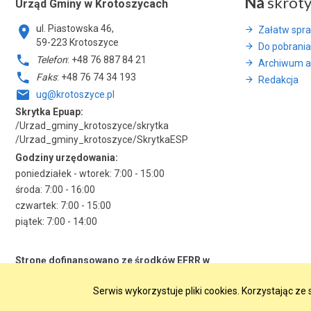
Na
skrót
Urząd Gminy w Krotoszycach
ul. Piastowska 46,
Załatw spr
59-223 Krotoszyce
Do pobrania
Telefon
: +48 76 887 84 21
Archiwum a
Faks
: +48 76 74 34 193
Redakcja
ug@krotoszyce.pl
Skrytka Epuap:
/Urzad_gminy_krotoszyce/skrytka
/Urzad_gminy_krotoszyce/SkrytkaESP
Godziny urzędowania:
poniedziałek - wtorek: 7:00 - 15:00
środa: 7:00 - 16:00
czwartek: 7:00 - 15:00
piątek: 7:00 - 14:00
Stronę dofinansowano ze środków EFRR w
ramach RPO WD 2014-2020
Serwis wykorzystuje pliki cookies. Korzystając z