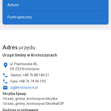
Azbest
Punkt apteczny
Adres
urzędu
Urząd Gminy w Krotoszycach
ul. Piastowska 46,
59-223 Krotoszyce
Telefon
: +48 76 887 84 21
Faks
: +48 76 74 34 193
ug@krotoszyce.pl
Skrytka Epuap:
/Urzad_gminy_krotoszyce/skrytka
/Urzad_gminy_krotoszyce/SkrytkaESP
Godziny urzędowania: