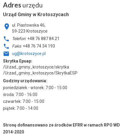
Adres
urzędu
Urząd Gminy w Krotoszycach
ul. Piastowska 46,
59-223 Krotoszyce
Telefon
: +48 76 887 84 21
Faks
: +48 76 74 34 193
ug@krotoszyce.pl
Skrytka Epuap:
/Urzad_gminy_krotoszyce/skrytka
/Urzad_gminy_krotoszyce/SkrytkaESP
Godziny urzędowania:
poniedziałek - wtorek: 7:00 - 15:00
środa: 7:00 - 16:00
czwartek: 7:00 - 15:00
piątek: 7:00 - 14:00
Stronę dofinansowano ze środków EFRR w ramach RPO WD
2014-2020