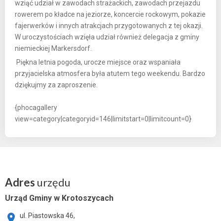
wziąć udział w zawodach strażackich, zawodach przejazdu
rowerem po kładce na jeziorze, koncercie rockowym, pokazie
fajerwerków i innych atrakcjach przygotowanych z tej okazji.
W uroczystościach wzięła udział również delegacja z gminy
niemieckiej Markersdorf.
Piękna letnia pogoda, urocze miejsce oraz wspaniała
przyjacielska atmosfera była atutem tego weekendu. Bardzo
dziękujmy za zaproszenie.
{phocagallery
view=category|categoryid=146|limitstart=0|limitcount=0}
Adres
urzędu
Urząd Gminy w Krotoszycach
ul. Piastowska 46,