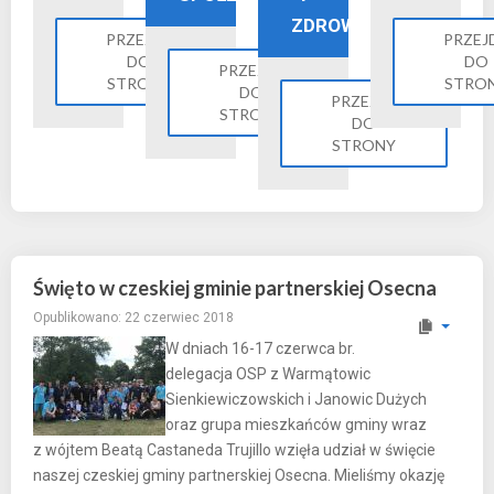
ZDROWIE
PRZEJDŹ
PRZEJ
DO
DO
PRZEJDŹ
STRONY
STRO
DO
PRZEJDŹ
STRONY
DO
STRONY
Święto w czeskiej gminie partnerskiej Osecna
Opublikowano: 22 czerwiec 2018
W dniach 16-17 czerwca br.
delegacja OSP z Warmątowic
Sienkiewiczowskich i Janowic Dużych
oraz grupa mieszkańców gminy wraz
z wójtem Beatą Castaneda Trujillo wzięła udział w święcie
naszej czeskiej gminy partnerskiej Osecna. Mieliśmy okazję