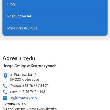
Drogi
Rozbudowa A4
Mała infrastruktura
Adres
urzędu
Urząd Gminy w Krotoszycach
ul. Piastowska 46,
59-223 Krotoszyce
Telefon
: +48 76 887 84 21
Faks
: +48 76 74 34 193
ug@krotoszyce.pl
Skrytka Epuap:
/Urzad_gminy_krotoszyce/skrytka