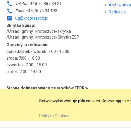
Telefon
: +48 76 887 84 21
Archiwum a
Faks
: +48 76 74 34 193
Redakcja
ug@krotoszyce.pl
Skrytka Epuap:
/Urzad_gminy_krotoszyce/skrytka
/Urzad_gminy_krotoszyce/SkrytkaESP
Godziny urzędowania:
poniedziałek - wtorek: 7:00 - 15:00
środa: 7:00 - 16:00
czwartek: 7:00 - 15:00
piątek: 7:00 - 14:00
Stronę dofinansowano ze środków EFRR w
ramach RPO WD 2014-2020
Serwis wykorzystuje pliki cookies. Korzystając z
Polityka Cookies