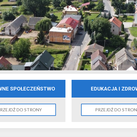
WNE SPOŁECZEŃSTWO
EDUKACJA I ZDRO
RZEJDŹ DO STRONY
PRZEJDŹ DO STRO