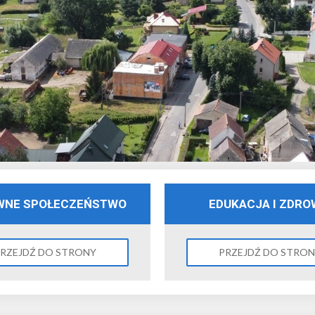
WNE SPOŁECZEŃSTWO
EDUKACJA I ZDRO
RZEJDŹ DO STRONY
PRZEJDŹ DO STRO