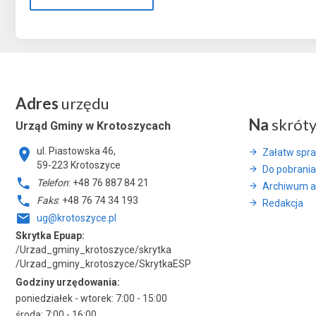
Adres
urzędu
Na
skrót
Urząd Gminy w Krotoszycach
ul. Piastowska 46,
Załatw spr
59-223 Krotoszyce
Do pobrania
Telefon
: +48 76 887 84 21
Archiwum a
Faks
: +48 76 74 34 193
Redakcja
ug@krotoszyce.pl
Skrytka Epuap:
/Urzad_gminy_krotoszyce/skrytka
/Urzad_gminy_krotoszyce/SkrytkaESP
Godziny urzędowania:
poniedziałek - wtorek: 7:00 - 15:00
środa: 7:00 - 16:00