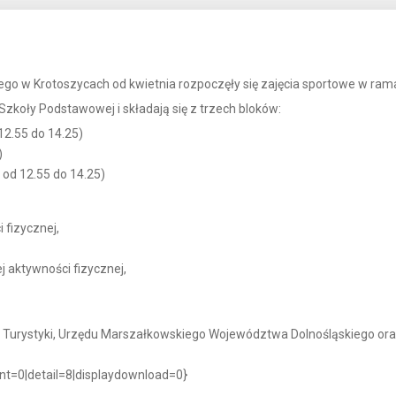
o w Krotoszycach od kwietnia rozpoczęły się zajęcia sportowe w ramac
 Szkoły Podstawowej i składają się z trzech bloków:
12.55 do 14.25)
)
 od 12.55 do 14.25)
 fizycznej,
 aktywności fizycznej,
 i Turystyki, Urzędu Marszałkowskiego Województwa Dolnośląskiego or
unt=0|detail=8|displaydownload=0}