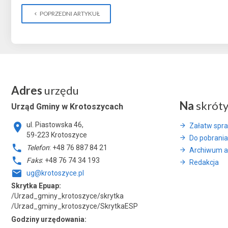
POPRZEDNI ARTYKUŁ
Adres
urzędu
Na
skrót
Urząd Gminy w Krotoszycach
ul. Piastowska 46,
Załatw spr
59-223 Krotoszyce
Do pobrania
Telefon
: +48 76 887 84 21
Archiwum a
Faks
: +48 76 74 34 193
Redakcja
ug@krotoszyce.pl
Skrytka Epuap:
/Urzad_gminy_krotoszyce/skrytka
/Urzad_gminy_krotoszyce/SkrytkaESP
Godziny urzędowania: