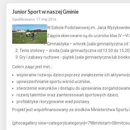
Junior Sport w naszej Gminie
Opublikowano: 17 maj 2016
W Szkole Podstawowej im. Jana Wyżykowskieg
Zajęcia skierowane są do uczniów klas IV –VI
Gimnastyka – wtorek (sala gimnastyczna od 
Tenis stołowy – środa (sala gimnastyczna od 13.50 do 15.20
Gry i zabawy ruchowe - piątek (sala gimnastyczna lub boisko
Celem zajęć jest min.:
wspieranie rozwoju dzieci poprzez zwiększenie ich aktywności
upowszechnianie sportu wśród uczniów,
stworzenie warunków i dostępu do uprawiania zorganizowanej
rozwój talentów oraz zainteresowań sportowych dzieci,
profilaktyka i korygowanie wad postawy.
Projekt jest współfinansowany ze środków Ministerstwa Sportu
{phocagallery view=category|categoryid=79|limitstart=0|limitco