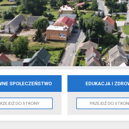
WNE SPOŁECZEŃSTWO
EDUKACJA I ZDRO
RZEJDŹ DO STRONY
PRZEJDŹ DO STRO