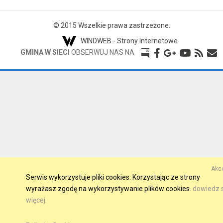
© 2015 Wszelkie prawa zastrzeżone.
WINDWEB - Strony Internetowe
GMINA W SIECI
OBSERWUJ NAS NA
Akce
Serwis wykorzystuje pliki cookies. Korzystając ze strony
wyrażasz zgodę na wykorzystywanie plików cookies.
dowiedz s
więcej.