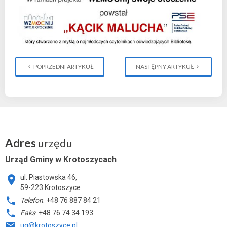
POPRZEDNI ARTYKUŁ
NASTĘPNY ARTYKUŁ
Adres
urzędu
Urząd Gminy w Krotoszycach
ul. Piastowska 46,
59-223 Krotoszyce
Telefon
: +48 76 887 84 21
Faks
: +48 76 74 34 193
ug@krotoszyce.pl