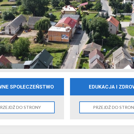
WNE SPOŁECZEŃSTWO
EDUKACJA I ZDRO
RZEJDŹ DO STRONY
PRZEJDŹ DO STRO