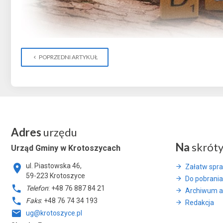
POPRZEDNI ARTYKUŁ
Adres
urzędu
Na
skrót
Urząd Gminy w Krotoszycach
ul. Piastowska 46,
Załatw spr
59-223 Krotoszyce
Do pobrania
Telefon
: +48 76 887 84 21
Archiwum a
Faks
: +48 76 74 34 193
Redakcja
ug@krotoszyce.pl