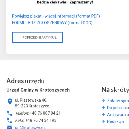
Powiększ plakat - więcej informacji (format PDF)
FORMULARZ ZGŁOSZENIOWY (format DOC)
POPRZEDNI ARTYKUŁ
Adres
urzędu
Na
skrót
Urząd Gminy w Krotoszycach
ul. Piastowska 46,
Załatw spr
59-223 Krotoszyce
Do pobrania
Telefon
: +48 76 887 84 21
Archiwum a
Faks
: +48 76 74 34 193
Redakcja
ug@krotoszyce.pl