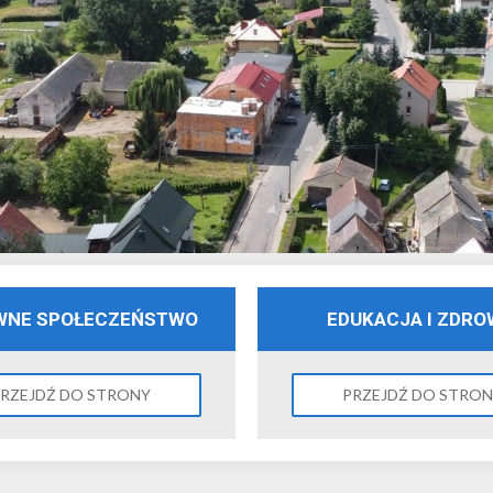
WNE SPOŁECZEŃSTWO
EDUKACJA I ZDRO
RZEJDŹ DO STRONY
PRZEJDŹ DO STRO