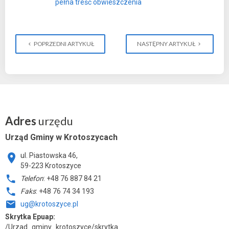
pełna treść obwieszczenia
POPRZEDNI ARTYKUŁ
NASTĘPNY ARTYKUŁ
Adres
urzędu
Urząd Gminy w Krotoszycach
ul. Piastowska 46,
59-223 Krotoszyce
Telefon
: +48 76 887 84 21
Faks
: +48 76 74 34 193
ug@krotoszyce.pl
Skrytka Epuap:
/Urzad_gminy_krotoszyce/skrytka