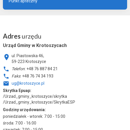
Punkt apteczny
Adres
urzędu
Urząd Gminy w Krotoszycach
ul. Piastowska 46,
59-223 Krotoszyce
Telefon
: +48 76 887 84 21
Faks
: +48 76 74 34 193
ug@krotoszyce.pl
Skrytka Epuap:
/Urzad_gminy_krotoszyce/skrytka
/Urzad_gminy_krotoszyce/SkrytkaESP
Godziny urzędowania:
poniedziałek - wtorek: 7:00 - 15:00
środa: 7:00 - 16:00
czwartek: 7:00 - 15:00