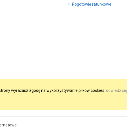
Pogotowie ratunkowe
e strony wyrażasz zgodę na wykorzystywanie plików cookies.
dowiedz się
ternetowe