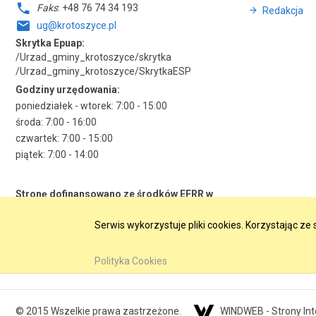
Faks
: +48 76 74 34 193
Redakcja
ug@krotoszyce.pl
Skrytka Epuap:
/Urzad_gminy_krotoszyce/skrytka
/Urzad_gminy_krotoszyce/SkrytkaESP
Godziny urzędowania:
poniedziałek - wtorek: 7:00 - 15:00
środa: 7:00 - 16:00
czwartek: 7:00 - 15:00
piątek: 7:00 - 14:00
Stronę dofinansowano ze środków EFRR w
ramach RPO WD 2014-2020
Serwis wykorzystuje pliki cookies. Korzystając z
Polityka Cookies
© 2015 Wszelkie prawa zastrzeżone.
WINDWEB - Strony In