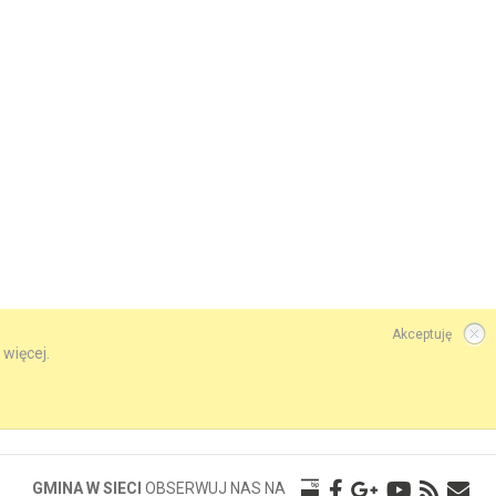
Akceptuję
 więcej.
GMINA W SIECI
OBSERWUJ NAS NA