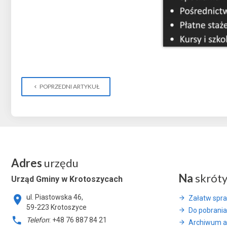
POPRZEDNI ARTYKUŁ
Adres
urzędu
Na
skrót
Urząd Gminy w Krotoszycach
ul. Piastowska 46,
Załatw spr
59-223 Krotoszyce
Do pobrania
Telefon
: +48 76 887 84 21
Archiwum a