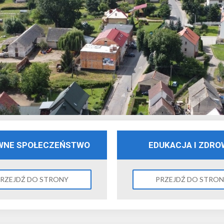
WNE SPOŁECZEŃSTWO
EDUKACJA I ZDRO
RZEJDŹ DO STRONY
PRZEJDŹ DO STRO