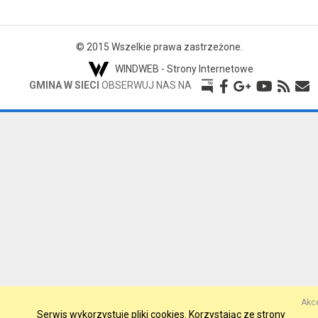
© 2015 Wszelkie prawa zastrzeżone.
WINDWEB - Strony Internetowe
GMINA W SIECI
OBSERWUJ NAS NA
Akce
Serwis wykorzystuje pliki cookies. Korzystając ze strony