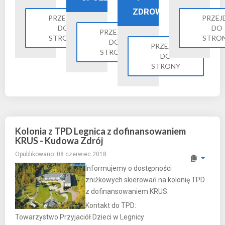
ZDROWIE
PRZEJDŹ
PRZEJ
DO
DO
PRZEJDŹ
STRONY
STRO
DO
PRZEJDŹ
STRONY
DO
STRONY
Kolonia z TPD Legnica z dofinansowaniem
KRUS - Kudowa Zdrój
Opublikowano: 08 czerwiec 2018
Informujemy o dostępności
zniżkowych skierowań na kolonię TPD
z dofinansowaniem KRUS.
Kontakt do TPD:
Towarzystwo Przyjaciół Dzieci w Legnicy