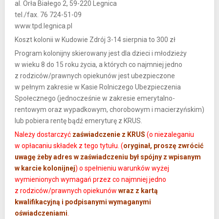
al. Orła Białego 2, 59-220 Legnica
tel./fax. 76 724-51-09
www.tpd.legnica.pl
Koszt kolonii w Kudowie Zdrój 3-14 sierpnia to 300 zł
Program kolonijny skierowany jest dla dzieci i młodzieży
w wieku 8 do 15 roku życia, a których co najmniej jedno
z rodziców/prawnych opiekunów jest ubezpieczone
w pełnym zakresie w Kasie Rolniczego Ubezpieczenia
Społecznego (jednocześnie w zakresie emerytalno-
rentowym oraz wypadkowym, chorobowym i macierzyńskim)
lub pobiera rentę bądź emeryturę z KRUS.
Należy dostarczyć
zaświadczenie z KRUS
(o niezaleganiu
w opłacaniu składek z tego tytułu. (
oryginał, proszę zwrócić
uwagę żeby adres w zaświadczeniu był spójny z wpisanym
w karcie kolonijnej
) o spełnieniu warunków wyżej
wymienionych wymagań przez co najmniej jedno
z rodziców/prawnych opiekunów
wraz z kartą
kwalifikacyjną i podpisanymi wymaganymi
oświadczeniami
.