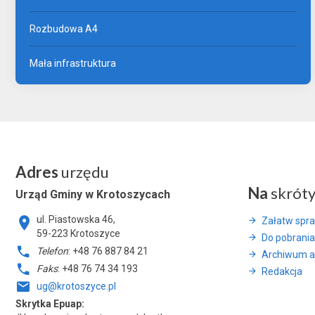
Rozbudowa A4
Mała infrastruktura
Adres
urzędu
Na
skrót
Urząd Gminy w Krotoszycach
ul. Piastowska 46,
Załatw spr
59-223 Krotoszyce
Do pobrania
Telefon
: +48 76 887 84 21
Archiwum a
Faks
: +48 76 74 34 193
Redakcja
ug@krotoszyce.pl
Skrytka Epuap: