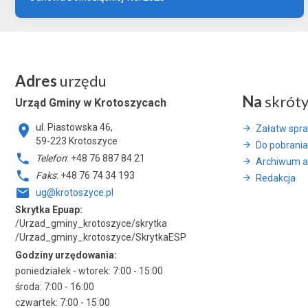
Adres
urzędu
Na
skrót
Urząd Gminy w Krotoszycach
ul. Piastowska 46,
Załatw spr
59-223 Krotoszyce
Do pobrania
Telefon
: +48 76 887 84 21
Archiwum a
Faks
: +48 76 74 34 193
Redakcja
ug@krotoszyce.pl
Skrytka Epuap:
/Urzad_gminy_krotoszyce/skrytka
/Urzad_gminy_krotoszyce/SkrytkaESP
Godziny urzędowania:
poniedziałek - wtorek: 7:00 - 15:00
środa: 7:00 - 16:00
czwartek: 7:00 - 15:00