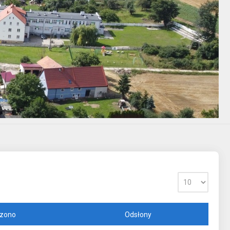
zono
Odsłony