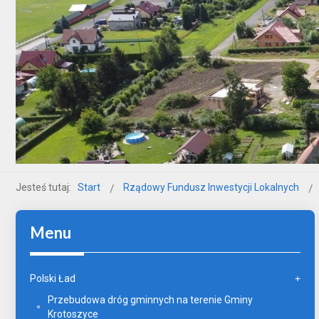
Jesteś tutaj:
Start
Rządowy Fundusz Inwestycji Lokalnych
Menu
Polski Ład
Przebudowa dróg gminnych na terenie Gminy
Krotoszyce