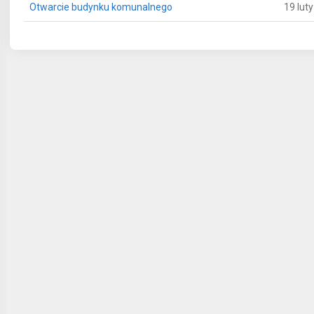
Otwarcie budynku komunalnego
19 lut