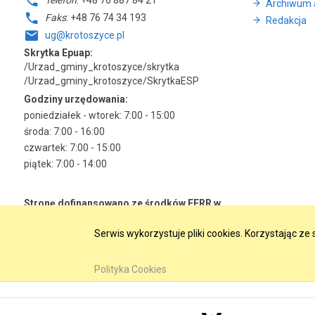
Telefon
: +48 76 887 84 21
Archiwum 
Faks
: +48 76 74 34 193
Redakcja
ug@krotoszyce.pl
Skrytka Epuap:
/Urzad_gminy_krotoszyce/skrytka
/Urzad_gminy_krotoszyce/SkrytkaESP
Godziny urzędowania:
poniedziałek - wtorek: 7:00 - 15:00
środa: 7:00 - 16:00
czwartek: 7:00 - 15:00
piątek: 7:00 - 14:00
Stronę dofinansowano ze środków EFRR w
ramach RPO WD 2014-2020
Serwis wykorzystuje pliki cookies. Korzystając z
Polityka Cookies