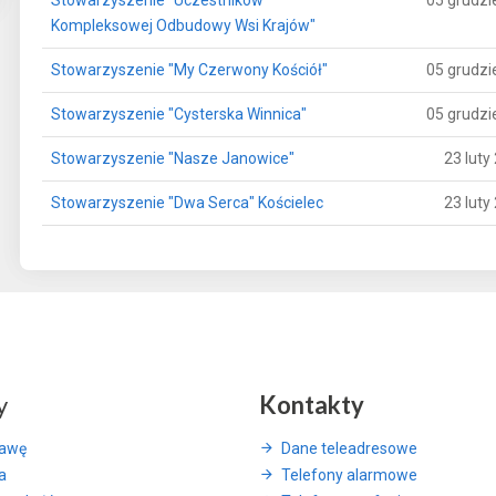
Stowarzyszenie "Uczestników
05 grudzi
Kompleksowej Odbudowy Wsi Krajów"
Stowarzyszenie "My Czerwony Kościół"
05 grudzi
Stowarzyszenie "Cysterska Winnica"
05 grudzi
Stowarzyszenie "Nasze Janowice"
23 luty
Stowarzyszenie "Dwa Serca" Kościelec
23 luty
y
Kontakty
rawę
Dane teleadresowe
a
Telefony alarmowe