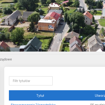
rządowe
Tytuł
Utwor