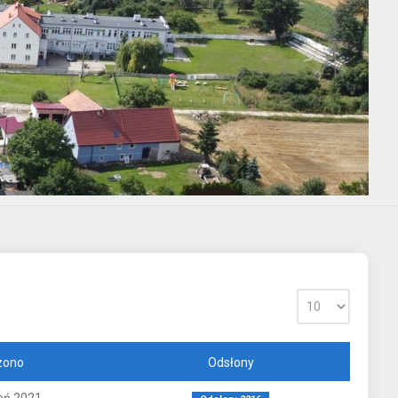
zono
Odsłony