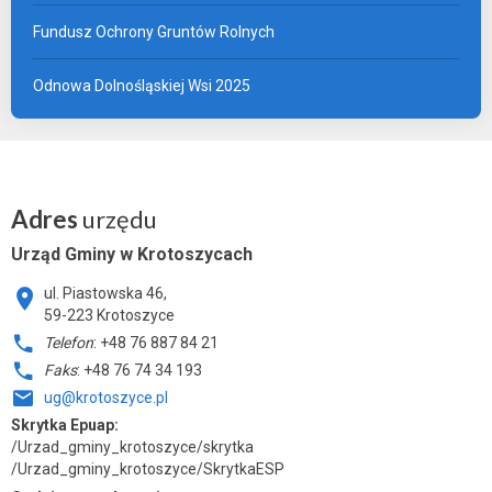
Fundusz Ochrony Gruntów Rolnych
Odnowa Dolnośląskiej Wsi 2025
Adres
urzędu
Urząd Gminy w Krotoszycach
ul. Piastowska 46,
59-223 Krotoszyce
Telefon
: +48 76 887 84 21
Faks
: +48 76 74 34 193
ug@krotoszyce.pl
Skrytka Epuap:
/Urzad_gminy_krotoszyce/skrytka
/Urzad_gminy_krotoszyce/SkrytkaESP