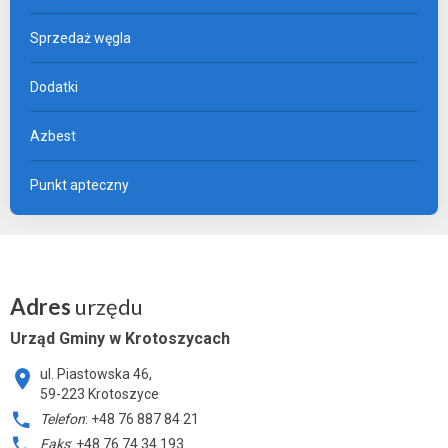
Sprzedaż węgla
Dodatki
Azbest
Punkt apteczny
Adres
urzędu
Urząd Gminy w Krotoszycach
ul. Piastowska 46,
59-223 Krotoszyce
Telefon
: +48 76 887 84 21
Faks
: +48 76 74 34 193