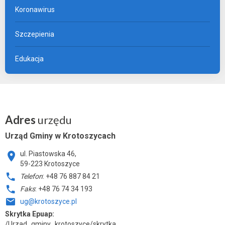
Koronawirus
Szczepienia
Edukacja
Adres
urzędu
Urząd Gminy w Krotoszycach
ul. Piastowska 46,
59-223 Krotoszyce
Telefon
: +48 76 887 84 21
Faks
: +48 76 74 34 193
ug@krotoszyce.pl
Skrytka Epuap:
/Urzad_gminy_krotoszyce/skrytka