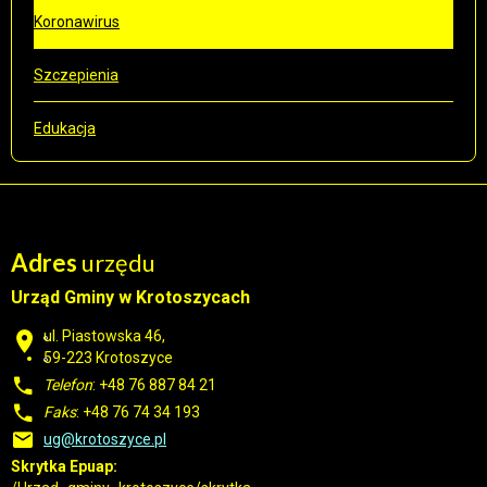
Koronawirus
Szczepienia
Edukacja
Adres
urzędu
Urząd Gminy w Krotoszycach
ul. Piastowska 46,
59-223 Krotoszyce
Telefon
: +48 76 887 84 21
Faks
: +48 76 74 34 193
ug@krotoszyce.pl
Skrytka Epuap: