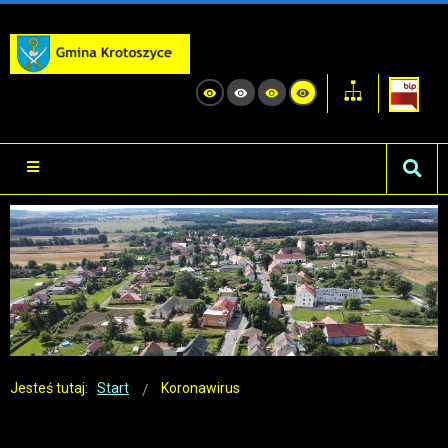
Jesteś tutaj:
Start
Koronawirus