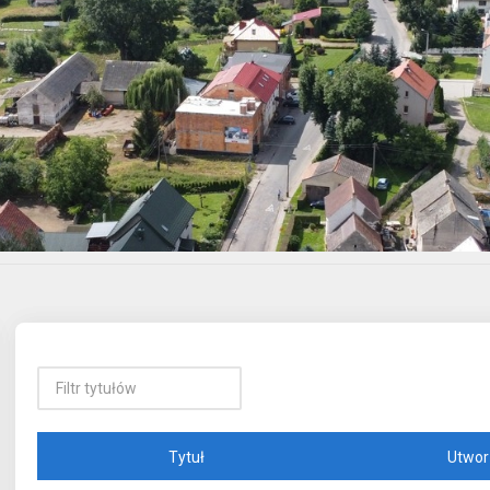
Tytuł
Utwor