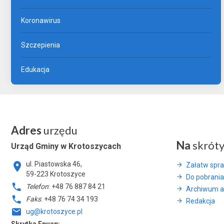
Koronawirus
Szczepienia
Edukacja
Adres
urzędu
Na
skrót
Urząd Gminy w Krotoszycach
ul. Piastowska 46,
Załatw spr
59-223 Krotoszyce
Do pobrania
Telefon
: +48 76 887 84 21
Archiwum a
Faks
: +48 76 74 34 193
Redakcja
ug@krotoszyce.pl