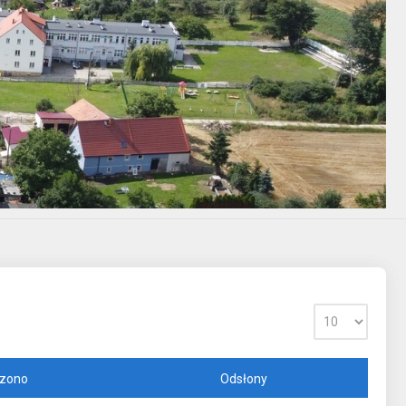
zono
Odsłony