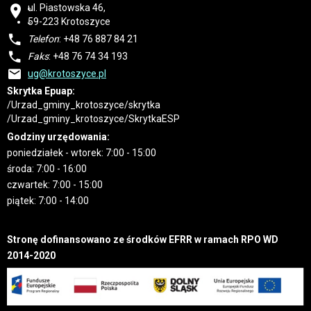
ul. Piastowska 46,
59-223 Krotoszyce
Telefon
: +48 76 887 84 21
Faks
: +48 76 74 34 193
ug@krotoszyce.pl
Skrytka Epuap:
/Urzad_gminy_krotoszyce/skrytka
/Urzad_gminy_krotoszyce/SkrytkaESP
Godziny urzędowania:
poniedziałek - wtorek: 7:00 - 15:00
środa: 7:00 - 16:00
czwartek: 7:00 - 15:00
piątek: 7:00 - 14:00
Stronę dofinansowano ze środków EFRR w ramach RPO WD
2014-2020