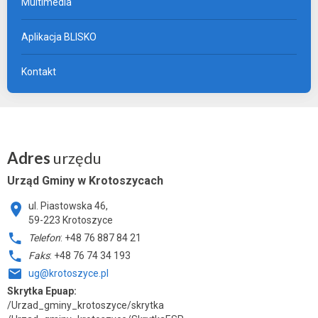
Multimedia
Aplikacja BLISKO
Kontakt
Adres
urzędu
Urząd Gminy w Krotoszycach
ul. Piastowska 46,
59-223 Krotoszyce
Telefon
: +48 76 887 84 21
Faks
: +48 76 74 34 193
ug@krotoszyce.pl
Skrytka Epuap:
/Urzad_gminy_krotoszyce/skrytka